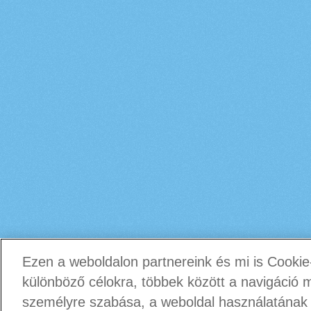
Ezen a weboldalon partnereink és mi is Cookie-
különböző célokra, többek között a navigáció 
személyre szabása, a weboldal használatának 