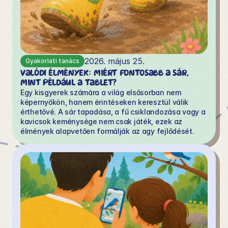
2026. május 25.
Gyakorlati tanács
Valódi élmények: miért fontosabb a sár, 
mint például a tablet?
Egy kisgyerek számára a világ elsősorban nem 
képernyőkön, hanem érintéseken keresztül válik 
érthetővé. A sár tapadása, a fű csiklandozása vagy a 
kavicsok keménysége nem csak játék, ezek az 
élmények alapvetően formálják az agy fejlődését.