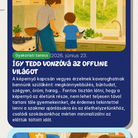
2026. június 23.
Gyakorlati tanács
Így tedd vonzóvá az offline 
világot
A képernyő kapcsán vegyes érzelmek kavaroghatnak 
bennünk szülőként: megkönnyebbülés, bűntudat, 
szégyen, öröm, harag… Fontos tisztán látni, hogy a 
képernyő az életünk része, nem lehet teljesen távol 
tartani tőle gyermekeinket, de érdemes tekintettel 
lenni a szakmai ajánlásokra és az élethelyzetünkhöz, 
családi szokásainkhoz mérten minimalizálni az 
előttük töltött időt. 