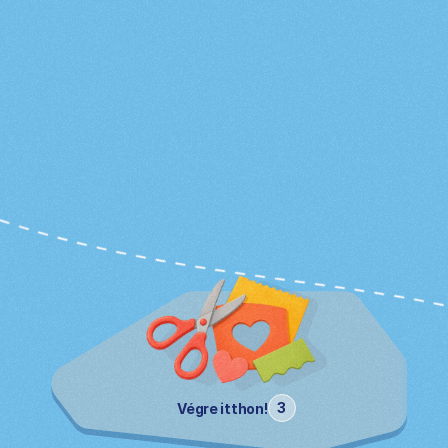
Letölthető
anyagok
Lesd meg az összeset
3
Végre itthon!