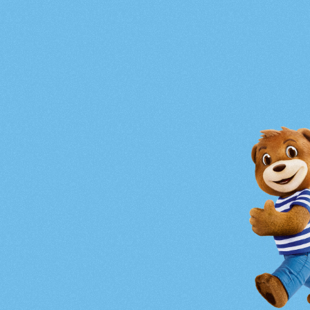
A
nagy
kikapcs
Fedezzük
fel
együtt
a
valódi
világot!