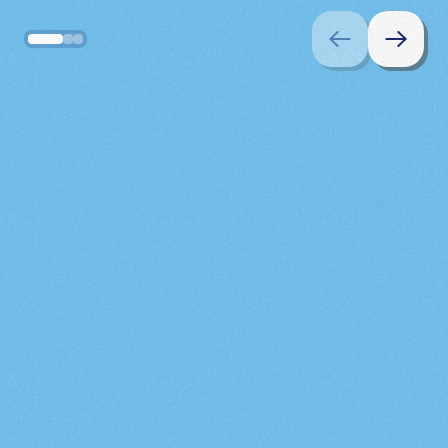
Az
offline
világ
tele
van
felfedezéssel
Dörmi most segít a szülőknek,
hogy felfedezzék gyermekeikkel az offline világ 
izgalmait. Hiszen a kíváncsiság, a valós 
tapasztalás, a világra nyitottság a kulcs a 
gyerekek fejlődéséhez. 
Böngéssz a tartalmak között a 
Tudásbázisban
!
Csekkold 
Letöltéseink
 kínálatát a még 
szuperebb ötletekért! 
Ezért hasznos tippekkel, inspiráló ötletekkel és 