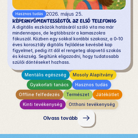
2026. május 25.
Hasznos tudás
Képernyőmentességtől az első telefonig
A digitális eszközök hatásáról szóló vita ma már 
mindennapos, de legtöbbször a kamaszokra 
fókuszál. Közben egy sokkal korábbi szakasz, a 0–10 
éves korosztály digitális fejlődése kevésbé kap 
figyelmet, pedig itt dől el rengeteg alapvető szokás 
és készség. Segítünk eligazodni, hogy tudatosabb 
szülői döntéseket hozhass. 
Mentális egészség
Mosoly Alapítvány
Gyakorlati tanács
Hasznos tudás
Offline felfedezés
Természet
Játékötlet
Kinti tevékenység
Otthoni tevékenység
Olvass tovább