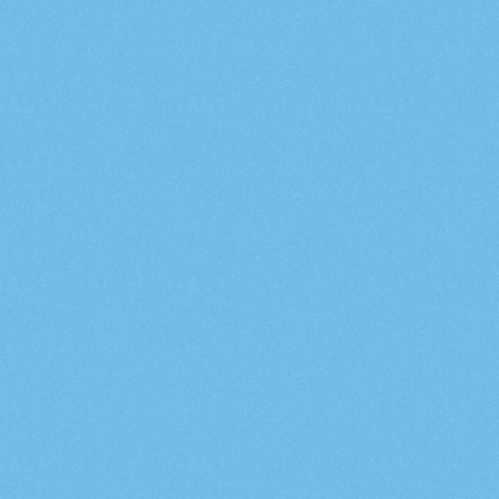
hiteles szakmai partnerséggel támogatjuk a 
szülőket ebben. 
Induljon a felfedezés Dörmivel, kellemes 
A
Mosoly
Alapítványról
és tanulságos időtöltést az oldalon!
Támogassuk közösen a Mosoly Alapítvány 
munkáját! Most minden eladott Dörmi árának 1%-át 
az alapítvány kapja! 