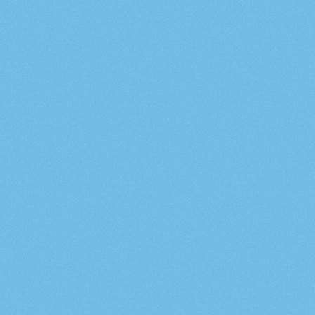
Dörmi felfedező pogácsáihoz recept
Dörmi kincsei recept egyerű 
kekszkiszúróval
Irány a természet!
Dörmi felfedező listája
Dörmi kihívás listája