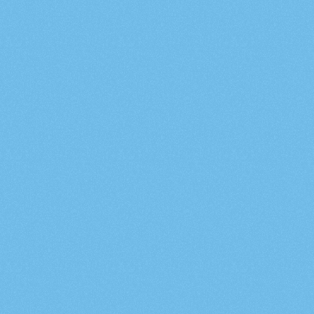
Dörmi korona álarckészítő sablon
Dörmi tavaszi virágkoszorú útmutató és 
sablon
Mese idő!
Dörmi mesealkotó sablon
Varázsoljunk a konyhában!