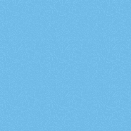
Letölthető
anyagok
Nézz
körül
a
letölthető
anyagok
között,
és
találj
rá
az
új
kedvenc
elfogaltságotokra!
Végre itthon!
Dörmi álarckészítő sablon