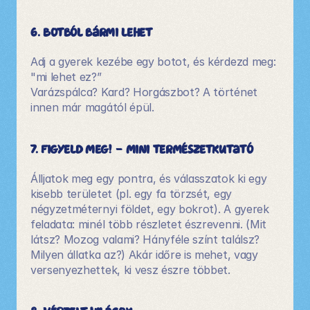
6. Botból bármi lehet
Adj a gyerek kezébe egy botot, és kérdezd meg: 
"mi lehet ez?”
Varázspálca? Kard? Horgászbot? A történet 
innen már magától épül.
7. Figyeld meg! – mini természetkutató
Álljatok meg egy pontra, és válasszatok ki egy 
kisebb területet (pl. egy fa törzsét, egy 
négyzetméternyi földet, egy bokrot). A gyerek 
feladata: minél több részletet észrevenni. (Mit 
látsz? Mozog valami? Hányféle színt találsz? 
Milyen állatka az?) Akár időre is mehet, vagy 
versenyezhettek, ki vesz észre többet.