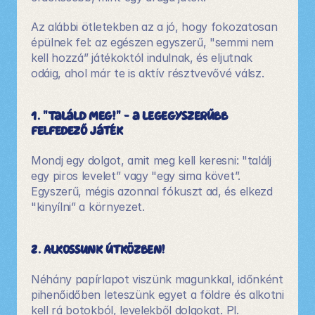
Az alábbi ötletekben az a jó, hogy fokozatosan 
épülnek fel: az egészen egyszerű, "semmi nem 
kell hozzá” játékoktól indulnak, és eljutnak 
odáig, ahol már te is aktív résztvevővé válsz.
1. "Találd meg!" - a legegyszerűbb 
felfedező játék 
Mondj egy dolgot, amit meg kell keresni: "találj 
egy piros levelet” vagy "egy sima követ”. 
Egyszerű, mégis azonnal fókuszt ad, és elkezd 
"kinyílni” a környezet.
2. Alkossunk útközben!
Néhány papírlapot viszünk magunkkal, időnként 
pihenőidőben leteszünk egyet a földre és alkotni 
kell rá botokból, levelekből dolgokat. Pl. 