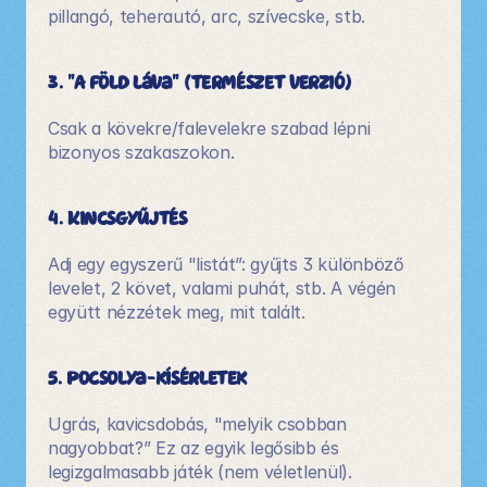
pillangó, teherautó, arc, szívecske, stb.
3. "A föld láva" (természet verzió)
Csak a kövekre/falevelekre szabad lépni 
bizonyos szakaszokon.
4. Kincsgyűjtés
Adj egy egyszerű "listát”: gyűjts 3 különböző 
levelet, 2 követ, valami puhát, stb. A végén 
együtt nézzétek meg, mit talált.
5. Pocsolya-kísérletek
Ugrás, kavicsdobás, "melyik csobban 
nagyobbat?” Ez az egyik legősibb és 
legizgalmasabb játék (nem véletlenül).