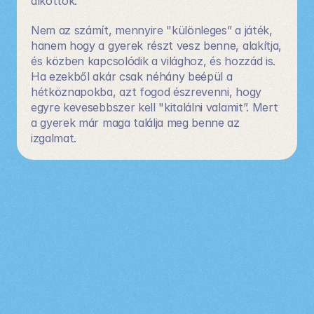
alkottok.
Nem az számít, mennyire "különleges” a játék, 
hanem hogy a gyerek részt vesz benne, alakítja, 
és közben kapcsolódik a világhoz, és hozzád is. 
Ha ezekből akár csak néhány beépül a 
hétköznapokba, azt fogod észrevenni, hogy 
egyre kevesebbszer kell "kitalálni valamit”. Mert 
a gyerek már maga találja meg benne az 
izgalmat.
Olvass
tovább