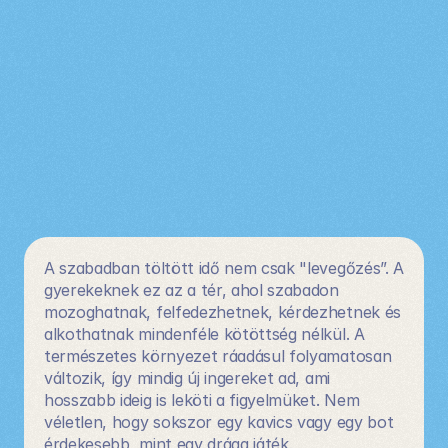
A szabadban töltött idő nem csak "levegőzés”. A 
gyerekeknek ez az a tér, ahol szabadon 
mozoghatnak, felfedezhetnek, kérdezhetnek és 
alkothatnak mindenféle kötöttség nélkül. A 
természetes környezet ráadásul folyamatosan 
változik, így mindig új ingereket ad, ami 
hosszabb ideig is leköti a figyelmüket. Nem 
véletlen, hogy sokszor egy kavics vagy egy bot 
érdekesebb, mint egy drága játék.