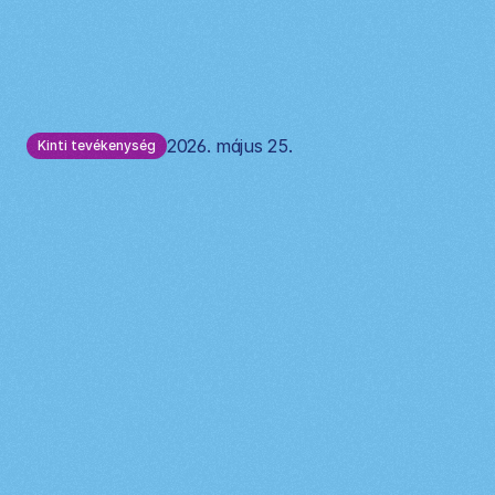
2026. május 25.
Kinti tevékenység
10
kinti
játék,
ami
tényleg
leköti
a
gyereket
(és
közben
fejleszti
is)
A
szabadban
töltött
idő
nem
csak
"levegőzés”.
A
gyerekeknek
ez
az
a
tér,
ahol
szabadon
mozoghatnak,
felfedezhetnek,
kérdezhetnek
és
alkothatnak
mindenféle
kötöttség
nélkül.
A
természetes
környezet
ráadásul
folyamatosan
változik,
így
mindig
új
ingereket
ad,
ami
hosszabb
ideig
is
leköti
a
figyelmüket.
Nem
véletlen,
hogy
sokszor
egy
kavics
vagy
egy
bot
érdekesebb,
mint
egy
drága
játék.