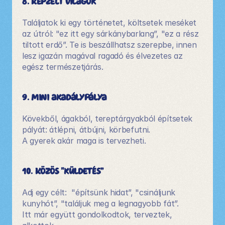
8. Képzelt világok
Találjatok ki egy történetet, költsetek meséket 
az útról: "ez itt egy sárkánybarlang”, "ez a rész 
tiltott erdő”. Te is beszállhatsz szerepbe, innen 
lesz igazán magával ragadó és élvezetes az 
egész természetjárás. 
9. Mini akadálypálya
Kövekből, ágakból, tereptárgyakból építsetek 
pályát: átlépni, átbújni, körbefutni. 
A gyerek akár maga is tervezheti.
10. Közös "küldetés”
Adj egy célt:  "építsünk hidat”, "csináljunk 
kunyhót”, "találjuk meg a legnagyobb fát”.
Itt már együtt gondolkodtok, terveztek, 